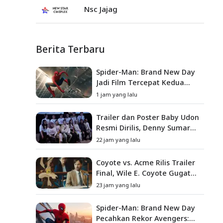
Nsc Jajag
Berita Terbaru
Spider-Man: Brand New Day
Jadi Film Tercepat Kedua
yang Berhasil Tembus US$1
1 jam yang lalu
Miliar
Trailer dan Poster Baby Udon
Resmi Dirilis, Denny Sumargo
Angkat Kisah Nyata Fanny
22 jam yang lalu
Kondoh
Coyote vs. Acme Rilis Trailer
Final, Wile E. Coyote Gugat
Acme Corporation ke
23 jam yang lalu
Pengadilan
Spider-Man: Brand New Day
Pecahkan Rekor Avengers: