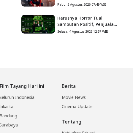
Endgame, Cetak Debut Box
Rabu, 5 Agustus 2026 07:49 WIB
Office Terbesar Sepanjang
Sejarah
Harusnya Horror Tuai
Sambutan Positif, Penjualan
Tiket ATS Ludes Terjual
Selasa, 4 Agustus 2026 12:57 WIB
Film Tayang Hari ini
Berita
Seluruh Indonesia
Movie News
Jakarta
Cinema Update
Bandung
Tentang
Surabaya
Kebijakan Privasi