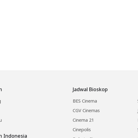
m
Jadwal Bioskop
g
BES Cinema
CGV Cinemas
u
Cinema 21
Cinepolis
lm Indonesia