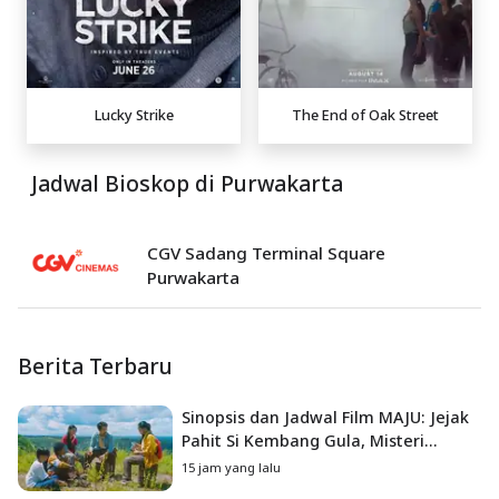
Lucky Strike
The End of Oak Street
Jadwal Bioskop di Purwakarta
CGV Sadang Terminal Square
Purwakarta
Berita Terbaru
Sinopsis dan Jadwal Film MAJU: Jejak
Pahit Si Kembang Gula, Misteri
Hilangnya Bagas di Lokasi Jambore
15 jam yang lalu