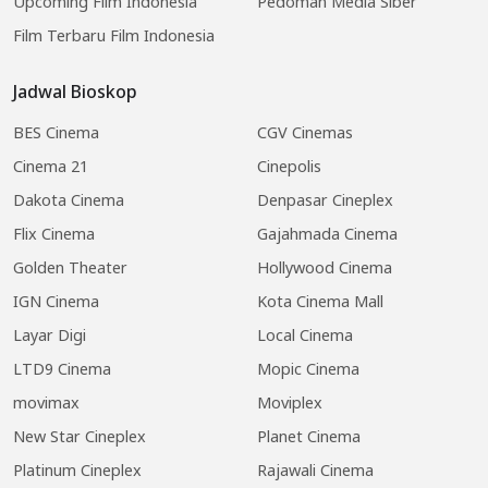
Upcoming Film Indonesia
Pedoman Media Siber
Film Terbaru Film Indonesia
Jadwal Bioskop
BES Cinema
CGV Cinemas
Cinema 21
Cinepolis
Dakota Cinema
Denpasar Cineplex
Flix Cinema
Gajahmada Cinema
Golden Theater
Hollywood Cinema
IGN Cinema
Kota Cinema Mall
Layar Digi
Local Cinema
LTD9 Cinema
Mopic Cinema
movimax
Moviplex
New Star Cineplex
Planet Cinema
Platinum Cineplex
Rajawali Cinema