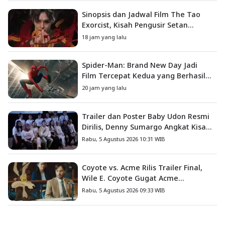
Sinopsis dan Jadwal Film The Tao
Exorcist, Kisah Pengusir Setan
Melawan Kutukan Mematikan
18 jam yang lalu
Spider-Man: Brand New Day Jadi
Film Tercepat Kedua yang Berhasil
Tembus US$1 Miliar
20 jam yang lalu
Trailer dan Poster Baby Udon Resmi
Dirilis, Denny Sumargo Angkat Kisah
Nyata Fanny Kondoh
Rabu, 5 Agustus 2026 10:31 WIB
Coyote vs. Acme Rilis Trailer Final,
Wile E. Coyote Gugat Acme
Corporation ke Pengadilan
Rabu, 5 Agustus 2026 09:33 WIB