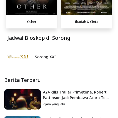
Other
Ibadah & Cinta
Jadwal Bioskop di Sorong
Sorong XXI
Berita Terbaru
A24 Rilis Trailer Primetime, Robert
Pattinson Jadi Pembawa Acara To
Catch a Predator
7 jam yang lalu