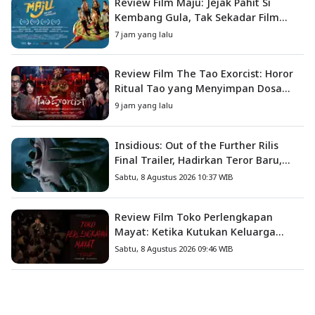
Review Film Maju: Jejak Pahit Si
Kembang Gula, Tak Sekadar Film
Petualangan Anak
7 jam yang lalu
Review Film The Tao Exorcist: Horor
Ritual Tao yang Menyimpan Dosa
Masa Lalu
9 jam yang lalu
Insidious: Out of the Further Rilis
Final Trailer, Hadirkan Teror Baru,
Iblis Kini Masuk ke Dunia Manusia
Sabtu, 8 Agustus 2026 10:37 WIB
Review Film Toko Perlengkapan
Mayat: Ketika Kutukan Keluarga
Menjadi Sumber Teror yang
Sabtu, 8 Agustus 2026 09:46 WIB
Sesungguhnya