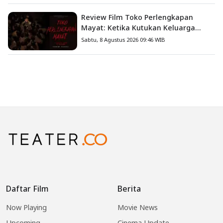
Review Film Toko Perlengkapan
Mayat: Ketika Kutukan Keluarga
Menjadi Sumber Teror yang
Sabtu, 8 Agustus 2026 09:46 WIB
Sesungguhnya
Daftar Film
Berita
Now Playing
Movie News
Upcoming
Cinema Update