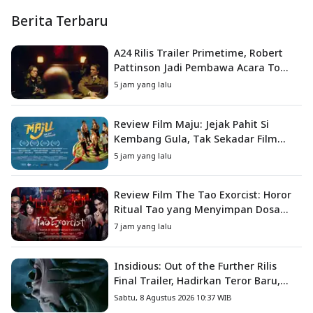
Berita Terbaru
A24 Rilis Trailer Primetime, Robert
Pattinson Jadi Pembawa Acara To
Catch a Predator
5 jam yang lalu
Review Film Maju: Jejak Pahit Si
Kembang Gula, Tak Sekadar Film
Petualangan Anak
5 jam yang lalu
Review Film The Tao Exorcist: Horor
Ritual Tao yang Menyimpan Dosa
Masa Lalu
7 jam yang lalu
Insidious: Out of the Further Rilis
Final Trailer, Hadirkan Teror Baru,
Iblis Kini Masuk ke Dunia Manusia
Sabtu, 8 Agustus 2026 10:37 WIB