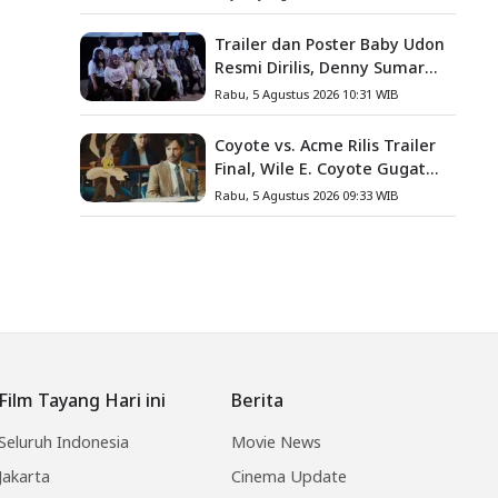
Miliar
Trailer dan Poster Baby Udon
Resmi Dirilis, Denny Sumargo
Angkat Kisah Nyata Fanny
Rabu, 5 Agustus 2026 10:31 WIB
Kondoh
Coyote vs. Acme Rilis Trailer
Final, Wile E. Coyote Gugat
Acme Corporation ke
Rabu, 5 Agustus 2026 09:33 WIB
Pengadilan
Film Tayang Hari ini
Berita
Seluruh Indonesia
Movie News
Jakarta
Cinema Update