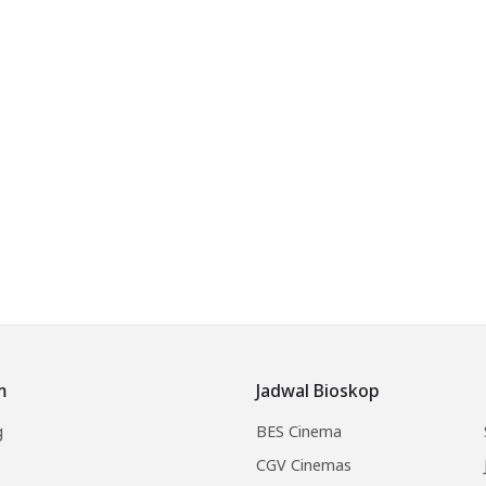
m
Jadwal Bioskop
g
BES Cinema
CGV Cinemas