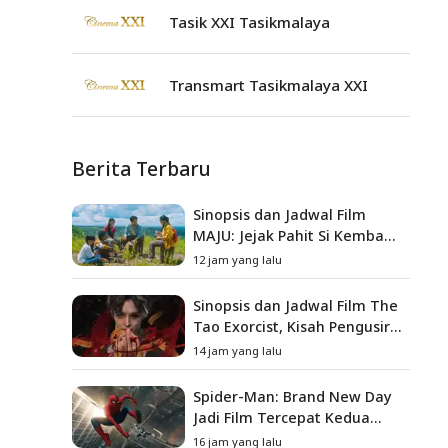
Tasik XXI Tasikmalaya
Transmart Tasikmalaya XXI
Berita Terbaru
Sinopsis dan Jadwal Film
MAJU: Jejak Pahit Si Kembang
Gula, Misteri Hilangnya
12 jam yang lalu
Bagas di Lokasi Jambore
Sinopsis dan Jadwal Film The
Tao Exorcist, Kisah Pengusir
Setan Melawan Kutukan
14 jam yang lalu
Mematikan
Spider-Man: Brand New Day
Jadi Film Tercepat Kedua
yang Berhasil Tembus US$1
16 jam yang lalu