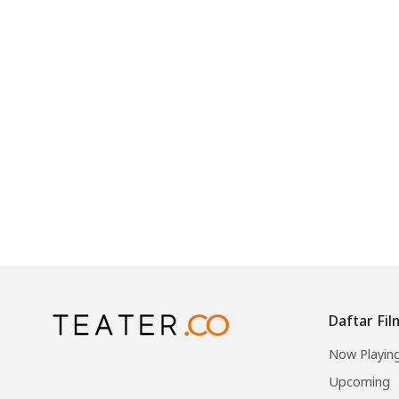
Daftar Fil
Now Playin
Upcoming