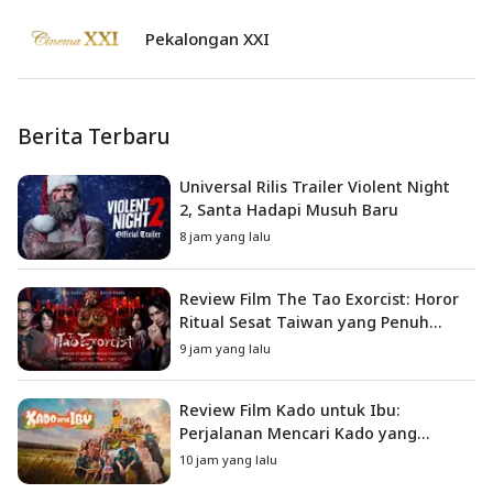
Pekalongan XXI
Berita Terbaru
Universal Rilis Trailer Violent Night
2, Santa Hadapi Musuh Baru
8 jam yang lalu
Review Film The Tao Exorcist: Horor
Ritual Sesat Taiwan yang Penuh
Misteri dan Teror Psikologis
9 jam yang lalu
Review Film Kado untuk Ibu:
Perjalanan Mencari Kado yang
Mengajarkan Arti Keluarga
10 jam yang lalu