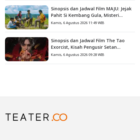
Sinopsis dan Jadwal Film MAJU: Jejak
Pahit Si Kembang Gula, Misteri
Hilangnya Bagas di Lokasi Jambore
Kamis, 6 Agustus 2026 11:49 WIB
Sinopsis dan Jadwal Film The Tao
Exorcist, Kisah Pengusir Setan
Melawan Kutukan Mematikan
Kamis, 6 Agustus 2026 09:28 WIB