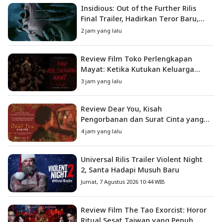
Insidious: Out of the Further Rilis
Final Trailer, Hadirkan Teror Baru,
Iblis Kini Masuk ke Dunia Manusia
2 jam yang lalu
Review Film Toko Perlengkapan
Mayat: Ketika Kutukan Keluarga
Menjadi Sumber Teror yang
3 jam yang lalu
Sesungguhnya
Review Dear You, Kisah
Pengorbanan dan Surat Cinta yang
Menyentuh Hati
4 jam yang lalu
Universal Rilis Trailer Violent Night
2, Santa Hadapi Musuh Baru
Jumat, 7 Agustus 2026 10:44 WIB
Review Film The Tao Exorcist: Horor
Ritual Sesat Taiwan yang Penuh