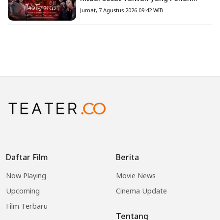
Misteri dan Teror Psikologis
Jumat, 7 Agustus 2026 09:42 WIB
Daftar Film
Berita
Now Playing
Movie News
Upcoming
Cinema Update
Film Terbaru
Tentang